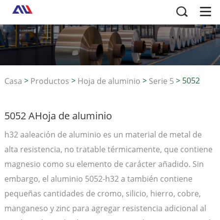
>
>
>
>
5052
Casa
Productos
Hoja de aluminio
Serie 5
AHoja de aluminio
5052 AHoja de aluminio
h32 aaleación de aluminio es un material de metal de
alta resistencia, no tratable térmicamente, que contiene
magnesio como su elemento de carácter añadido. Sin
embargo, el aluminio 5052-h32 a también contiene
pequeñas cantidades de cromo, silicio, hierro, cobre,
manganeso y zinc para agregar resistencia adicional al