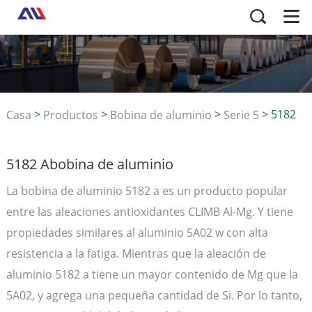
>
>
>
>
5182
Casa
Productos
Bobina de aluminio
Serie 5
Abobina de aluminio
5182 Abobina de aluminio
La bobina de aluminio 5182 a es un producto popular
entre las aleaciones antioxidantes CLIMB Al-Mg. Y tiene
propiedades similares al aluminio 5A02 w con alta
resistencia a la fatiga. Mientras que la aleación de
aluminio 5182 a tiene un mayor contenido de Mg que la
5A02, y agrega una pequeña cantidad de Si. Por lo tanto,